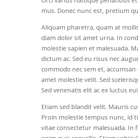
Orci varius natoque penatibus et
mus. Donec nunc est, pretium qu
Aliquam pharetra, quam at mollis
diam dolor sit amet urna. In con
molestie sapien et malesuada. Mau
dictum ac. Sed eu risus nec aug
commodo nec sem et, accumsan d
amet molestie velit. Sed sceleris
Sed venenatis elit ac ex luctus e
Etiam sed blandit velit. Mauris c
Proin molestie tempus nunc, id t
vitae consectetur malesuada. In 