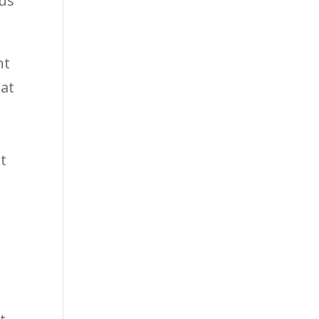
lus
nt
uat
t