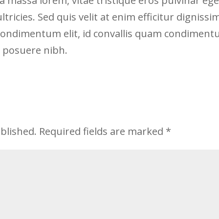
la massa lorem, vitae tristique eros pulvinar ege
ricies. Sed quis velit at enim efficitur dignissi
 condimentum elit, id convallis quam condimen
c posuere nibh.
blished.
Required fields are marked
*