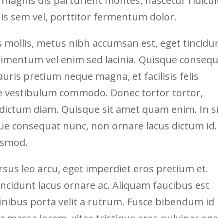
 magnis dis parturient montes, nascetur ridicu
is sem vel, porttitor fermentum dolor.
 mollis, metus nibh accumsan est, eget tincidu
dimentum vel enim sed lacinia. Quisque conseq
ris pretium neque magna, et facilisis felis
ue vestibulum commodo. Donec tortor tortor,
ictum diam. Quisque sit amet quam enim. In si
que consequat nunc, non ornare lacus dictum id.
uismod.
ursus leo arcu, eget imperdiet eros pretium et.
incidunt lacus ornare ac. Aliquam faucibus est
finibus porta velit a rutrum. Fusce bibendum id